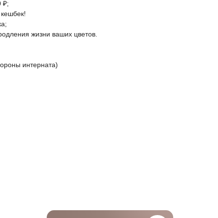
 ₽;
 кешбек!
ка;
родления жизни ваших цветов.
стороны интерната)